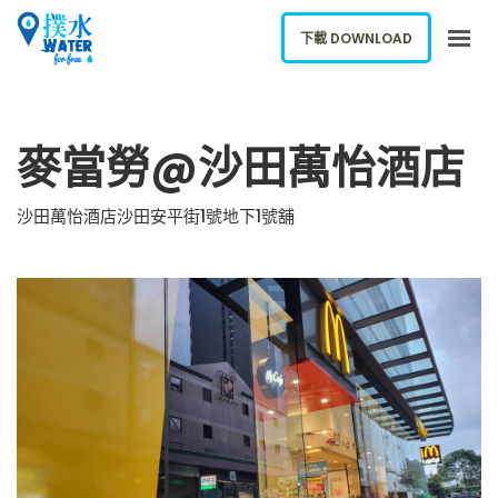
下載 DOWNLOAD
關於我們
麥當勞@沙田萬怡酒店
下載應用
網誌
沙田萬怡酒店沙田安平街1號地下1號舖
報告新飲水機
ENGLISH
下載 DOWNLOAD