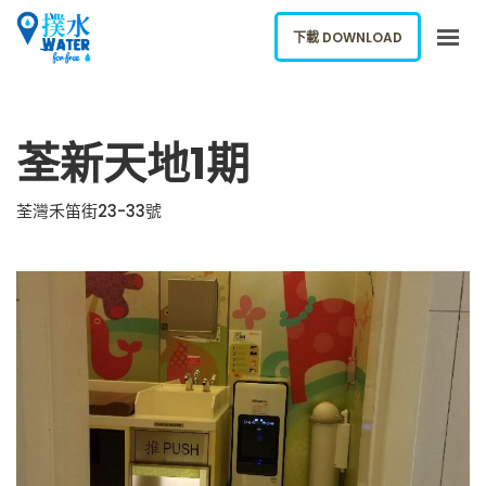
下載 DOWNLOAD
關於我們
荃新天地1期
下載應用
網誌
荃灣禾笛街23-33號
報告新飲水機
ENGLISH
下載 DOWNLOAD