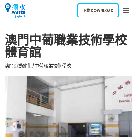
下載 DOWNLOAD
關於我們
澳門中葡職業技術學校
下載應用
體育館
網誌
報告新飲水機
澳門勞動節街/中葡職業技術學校
ENGLISH
下載 DOWNLOAD