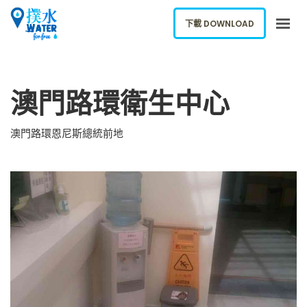
下載 DOWNLOAD
關於我們
澳門路環衛生中心
下載應用
網誌
澳門路環恩尼斯總統前地
報告新飲水機
ENGLISH
下載 DOWNLOAD