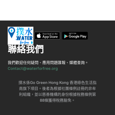
聯絡我們
我們歡迎任何疑問、應用問題匯報、媒體查詢。
Contact@waterforfree.org
撲水係Go Green Hong Kong 香港綠色生活指
南旗下項目。後者為根據社團條例註冊的非牟
利組織，並以慈善機構的身份根據稅務條例第
88條獲得稅務豁免。