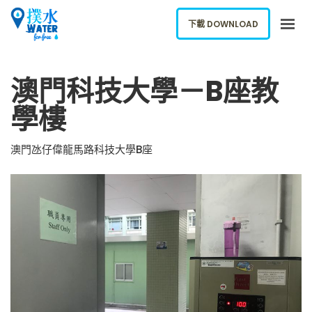
下載 DOWNLOAD
關於我們
澳門科技大學－B座教
下載應用
學樓
網誌
報告新飲水機
澳門氹仔偉龍馬路科技大學B座
ENGLISH
下載 DOWNLOAD