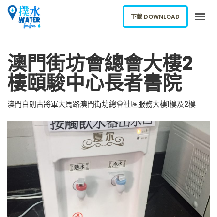
下載 DOWNLOAD
關於我們
澳門街坊會總會大樓2
下載應用
樓頤駿中心長者書院
網誌
報告新飲水機
澳門白朗古將軍大馬路澳門街坊總會社區服務大樓1樓及2樓
ENGLISH
下載 DOWNLOAD