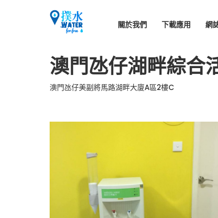
關於我們
下載應用
網
澳門氹仔湖畔綜合
澳門氹仔美副將馬路湖畔大廈A區2樓C