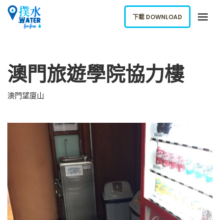
下載 DOWNLOAD
關於我們
澳門旅遊學院協力樓
下載應用
網誌
澳門望廈山
報告新飲水機
ENGLISH
下載 DOWNLOAD