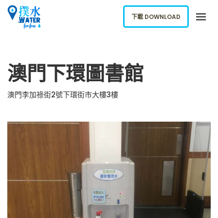
下載 DOWNLOAD
關於我們
澳門下環圖書館
下載應用
網誌
澳門李加祿街2號下環街市大樓3樓
報告新飲水機
ENGLISH
下載 DOWNLOAD