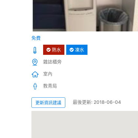
免費
熱水
凍水
雜誌櫃旁
室內
教青局
最後更新: 2018-06-04
更新資訊建議