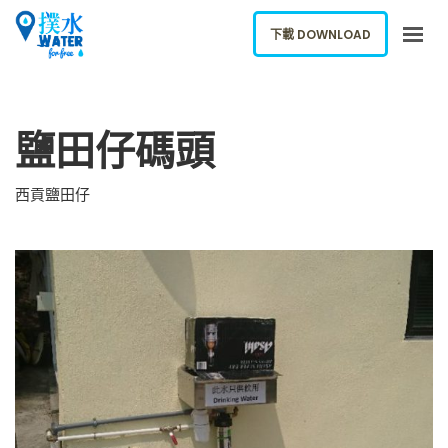
下載 DOWNLOAD
關於我們
鹽田仔碼頭
下載應用
網誌
西貢鹽田仔
報告新飲水機
ENGLISH
下載 DOWNLOAD