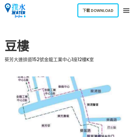
下載 DOWNLOAD
關於我們
豆樓
下載應用
網誌
葵芳大連排道152號金龍工業中心1座12樓K室
報告新飲水機
ENGLISH
下載 DOWNLOAD