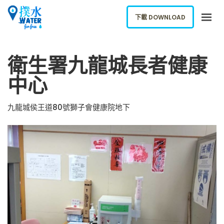
下載 DOWNLOAD
關於我們
衛生署九龍城長者健康
下載應用
中心
網誌
報告新飲水機
九龍城侯王道80號獅子會健康院地下
ENGLISH
下載 DOWNLOAD