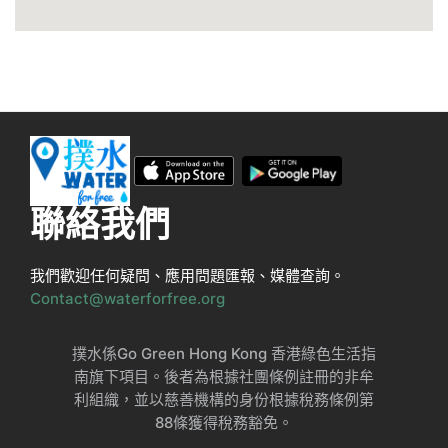
聯絡我們
我們歡迎任何疑問、應用問題匯報、媒體查詢。
Contact@waterforfree.org
撲水係Go Green Hong Kong 香港綠色生活指
南旗下項目。後者為根據社團條例註冊的非牟
利組織，並以慈善機構的身份根據稅務條例第
88條獲得稅務豁免。