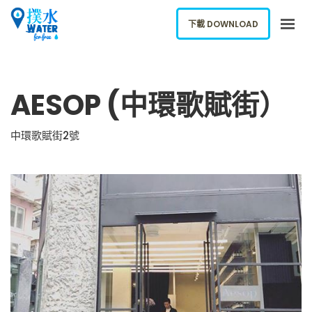
下載 DOWNLOAD
關於我們
AESOP (中環歌賦街）
下載應用
網誌
中環歌賦街2號
報告新飲水機
ENGLISH
下載 DOWNLOAD