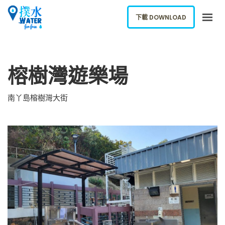
下載 DOWNLOAD
關於我們
榕樹灣遊樂場
下載應用
網誌
南丫島榕樹灣大街
報告新飲水機
ENGLISH
下載 DOWNLOAD