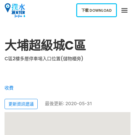
下載 DOWNLOAD
關於我們
大埔超級城C區
下載應用
網誌
C區2樓多層停車埸入口位置(儲物櫃旁)
報告新飲水機
ENGLISH
收費
下載 DOWNLOAD
最後更新: 2020-05-31
更新資訊建議