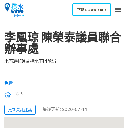
下載 DOWNLOAD
關於我們
李鳳琼 陳榮泰議員聯合
下載應用
辦事處
網誌
報告新飲水機
小西灣邨瑞益樓地下14號舖
ENGLISH
免費
下載 DOWNLOAD
室內
最後更新: 2020-07-14
更新資訊建議