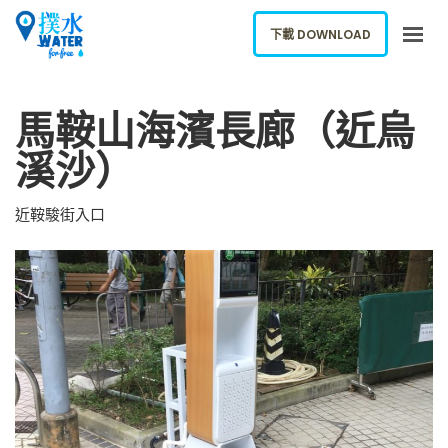
下載 DOWNLOAD
關於我們
馬鞍山海濱長廊（近烏
下載應用
溪沙）
網誌
報告新飲水機
近鞍駿街入口
ENGLISH
下載 DOWNLOAD