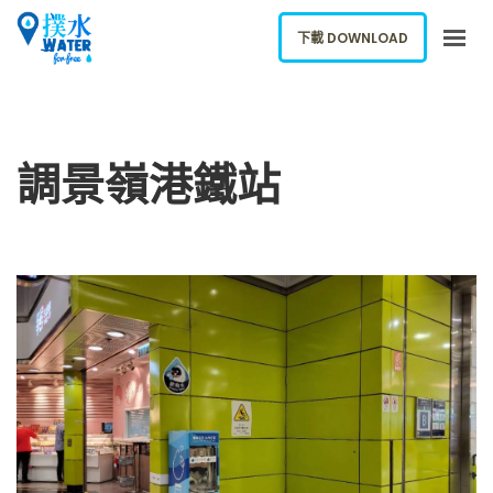
下載 DOWNLOAD
關於我們
下載應用
調景嶺港鐵站
網誌
報告新飲水機
ENGLISH
下載 DOWNLOAD