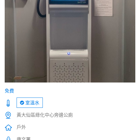
免費
室溫水
黃大仙區綠化中心旁邊公廁
戶外
康文署