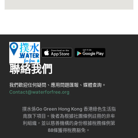
聯絡我們
我們歡迎任何疑問、應用問題匯報、媒體查詢。
Contact@waterforfree.org
撲水係Go Green Hong Kong 香港綠色生活指
南旗下項目。後者為根據社團條例註冊的非牟
利組織，並以慈善機構的身份根據稅務條例第
88條獲得稅務豁免。