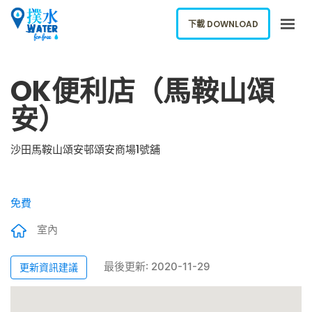
下載 DOWNLOAD
關於我們
OK便利店（馬鞍山頌
下載應用
安）
網誌
報告新飲水機
沙田馬鞍山頌安邨頌安商場1號舖
ENGLISH
免費
下載 DOWNLOAD
室內
最後更新: 2020-11-29
更新資訊建議