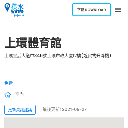
下載 DOWNLOAD
關於我們
上環體育館
下載應用
網誌
上環皇后大道中345號上環市政大廈12樓(近貨物升降機)
報告新飲水機
ENGLISH
免費
下載 DOWNLOAD
室內
最後更新: 2021-09-27
更新資訊建議