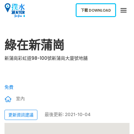
下載 DOWNLOAD
關於我們
綠在新蒲崗
下載應用
網誌
新蒲崗彩虹道98-100號新蒲崗大廈號地舖
報告新飲水機
ENGLISH
免費
下載 DOWNLOAD
室內
最後更新: 2021-10-04
更新資訊建議