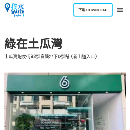
下載 DOWNLOAD
關於我們
綠在土瓜灣
下載應用
網誌
土瓜灣炮仗街93號喜築地下D號舖 (新山道入口)
報告新飲水機
ENGLISH
下載 DOWNLOAD