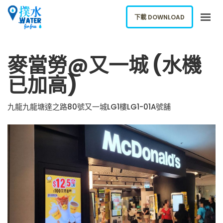
下載 DOWNLOAD
關於我們
麥當勞@又一城 (水機
下載應用
已加高)
網誌
報告新飲水機
九龍九龍塘達之路80號又一城LG1樓LG1-01A號舖
ENGLISH
下載 DOWNLOAD