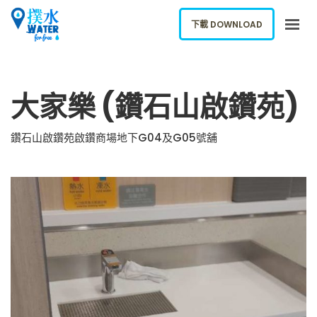
下載 DOWNLOAD
關於我們
大家樂 (鑽石山啟鑽苑)
下載應用
網誌
鑽石山啟鑽苑啟鑽商場地下G04及G05號舖
報告新飲水機
ENGLISH
下載 DOWNLOAD