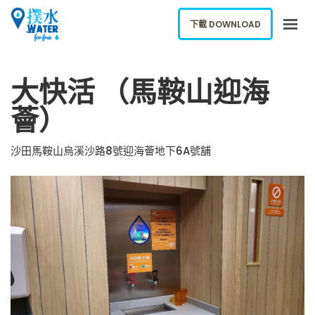
下載 DOWNLOAD
關於我們
大快活 （馬鞍山迎海
下載應用
薈）
網誌
報告新飲水機
沙田馬鞍山烏溪沙路8號迎海薈地下6A號舖
ENGLISH
下載 DOWNLOAD