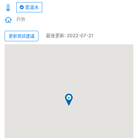
室溫水
戶外
最後更新: 2022-07-21
更新資訊建議