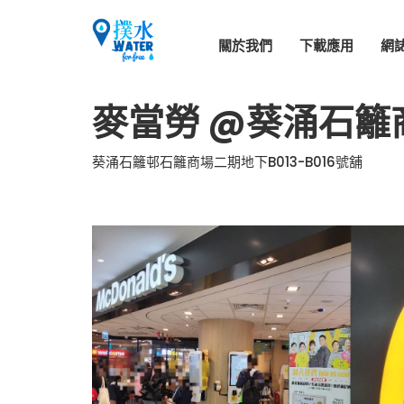
關於我們
下載應用
網
麥當勞 @葵涌石籬
葵涌石籬邨石籬商場二期地下B013-B016號舖