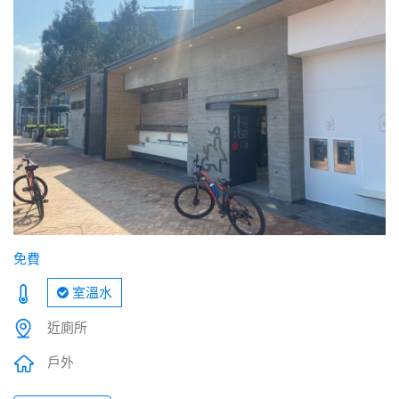
免費
室溫水
近廁所
戶外