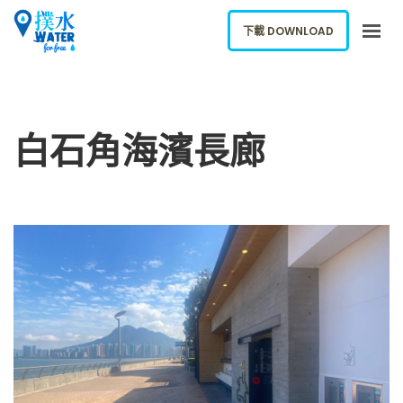
下載 DOWNLOAD
關於我們
下載應用
白石角海濱長廊
網誌
報告新飲水機
ENGLISH
下載 DOWNLOAD