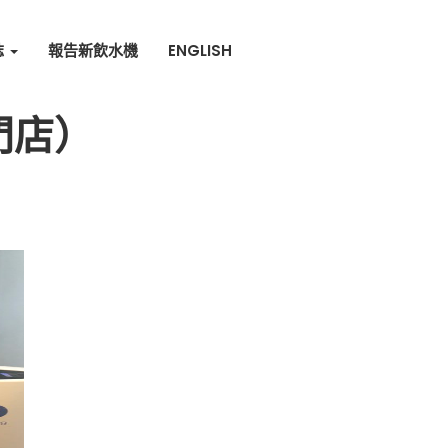
誌
報告新飲水機
ENGLISH
門店）