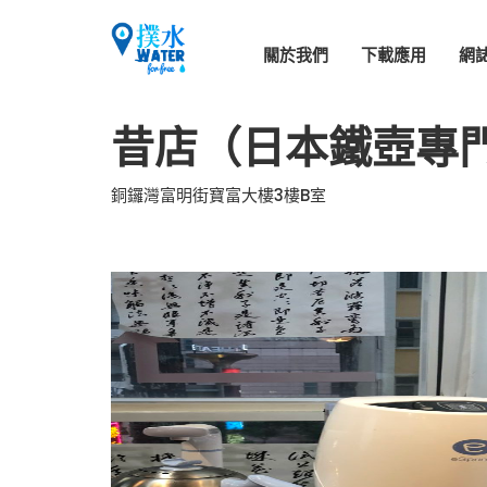
關於我們
下載應用
網
昔店（日本鐵壺專
銅鑼灣富明街寶富大樓3樓B室