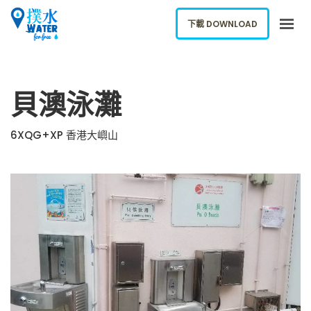
下載 DOWNLOAD
關於我們
貝澳泳灘
下載應用
網誌
6XQG+XP 香港大嶼山
報告新飲水機
ENGLISH
下載 DOWNLOAD