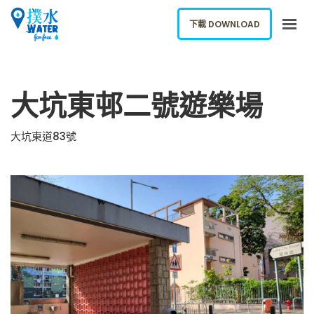
下載 DOWNLOAD
關於我們
大坑東邨二號遊樂場
下載應用
網誌
大坑東道83號
報告新飲水機
ENGLISH
下載 DOWNLOAD