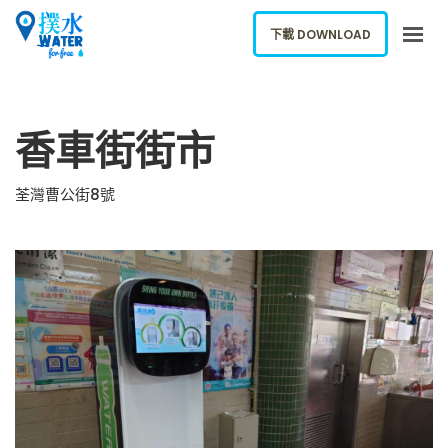
下載 DOWNLOAD
關於我們
香車街街市
下載應用
網誌
荃灣曹公街8號
報告新飲水機
ENGLISH
下載 DOWNLOAD