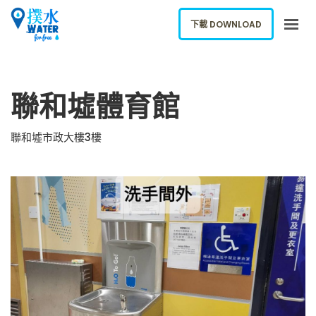
下載 DOWNLOAD
關於我們
聯和墟體育館
下載應用
網誌
聯和墟市政大樓3樓
報告新飲水機
ENGLISH
下載 DOWNLOAD