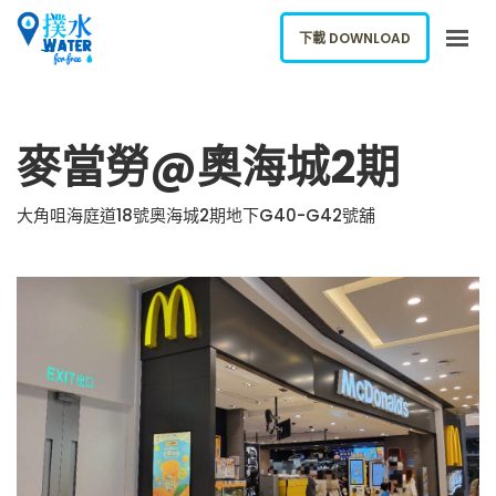
下載 DOWNLOAD
關於我們
麥當勞@奧海城2期
下載應用
網誌
大角咀海庭道18號奧海城2期地下G40-G42號舖
報告新飲水機
ENGLISH
下載 DOWNLOAD