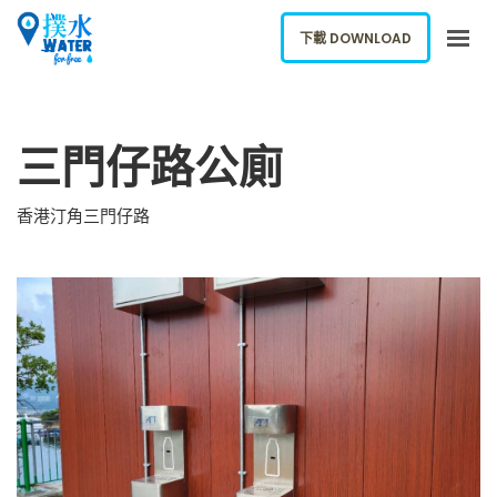
下載 DOWNLOAD
關於我們
三門仔路公廁
下載應用
網誌
香港汀角三門仔路
報告新飲水機
ENGLISH
下載 DOWNLOAD