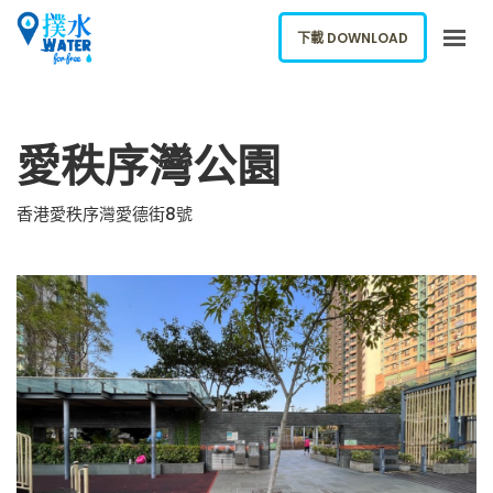
下載 DOWNLOAD
關於我們
愛秩序灣公園
下載應用
網誌
香港愛秩序灣愛德街8號
報告新飲水機
ENGLISH
下載 DOWNLOAD