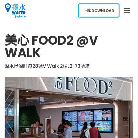
下載 DOWNLOAD
關於我們
美心 FOOD2 @V
下載應用
WALK
網誌
報告新飲水機
深水埗深旺道28號V Walk 2樓L2-73號舖
ENGLISH
下載 DOWNLOAD