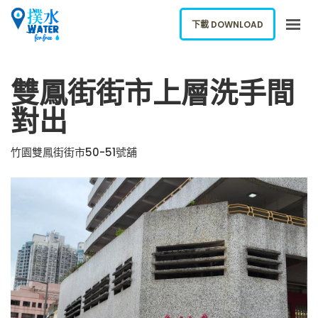
下載 DOWNLOAD
關於我們
雙鳳街街市上層洗手間
下載應用
對出
網誌
報告新飲水機
竹園雙鳳街街市50-51號舖
ENGLISH
下載 DOWNLOAD