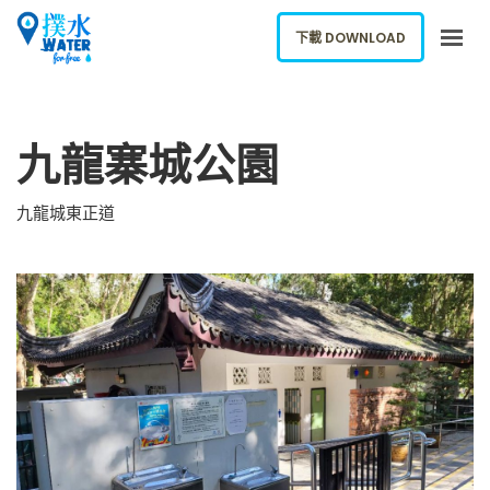
下載 DOWNLOAD
關於我們
九龍寨城公園
下載應用
網誌
九龍城東正道
報告新飲水機
ENGLISH
下載 DOWNLOAD