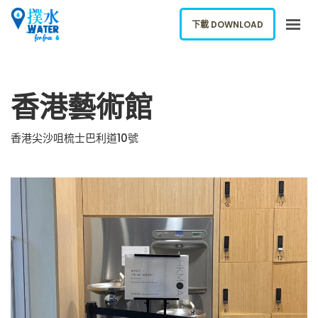
下載 DOWNLOAD
關於我們
香港藝術館
下載應用
網誌
香港尖沙咀梳士巴利道10號
報告新飲水機
ENGLISH
下載 DOWNLOAD