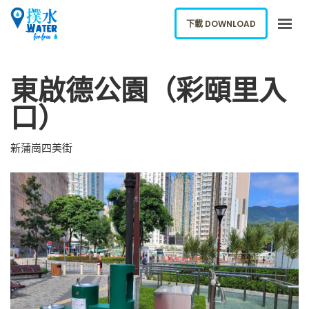
下載 DOWNLOAD
關於我們
東啟德公園（彩頤里入
下載應用
口）
網誌
報告新飲水機
新蒲崗四美街
ENGLISH
下載 DOWNLOAD