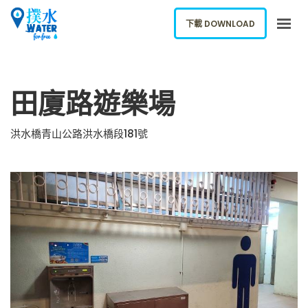
下載 DOWNLOAD
關於我們
田廈路遊樂場
下載應用
網誌
洪水橋青山公路洪水橋段181號
報告新飲水機
ENGLISH
下載 DOWNLOAD