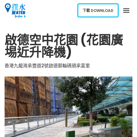
下載 DOWNLOAD
關於我們
啟德空中花園 (花園廣
下載應用
埸近升降機)
網誌
報告新飲水機
香港九龍灣承豐道2號啟德郵輪碼頭承富里
ENGLISH
下載 DOWNLOAD