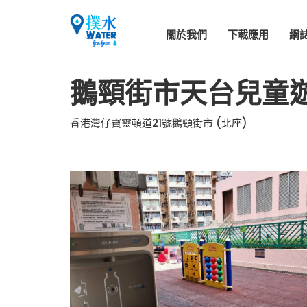
關於我們
下載應用
網
鵝頸街市天台兒童
香港灣仔寶靈頓道21號鵝頸街市 (北座)