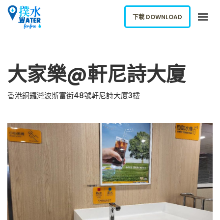
下載 DOWNLOAD
關於我們
大家樂@軒尼詩大廈
下載應用
網誌
香港銅鑼灣波斯富街48號軒尼詩大廈3樓
報告新飲水機
ENGLISH
下載 DOWNLOAD