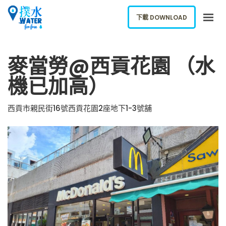
下載 DOWNLOAD
關於我們
麥當勞@西貢花園 （水
下載應用
機已加高）
網誌
報告新飲水機
西貢市親民街16號西貢花園2座地下1-3號舖
ENGLISH
下載 DOWNLOAD