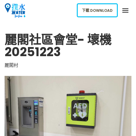
下載 DOWNLOAD
關於我們
麗閣社區會堂- 壞機
下載應用
20251223
網誌
報告新飲水機
麗閣村
ENGLISH
下載 DOWNLOAD