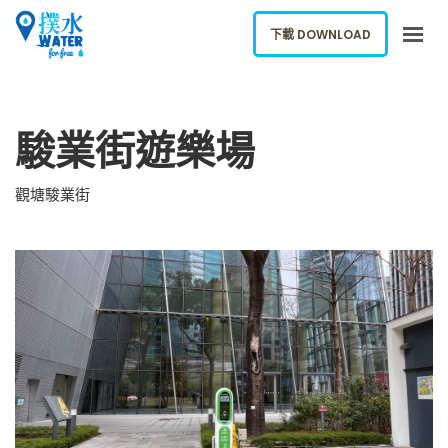
下載 DOWNLOAD
關於我們
駿業街遊樂場
下載應用
網誌
觀塘駿業街
報告新飲水機
ENGLISH
下載 DOWNLOAD