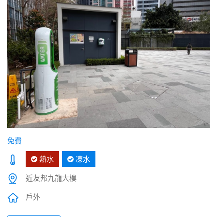
免費
熱水
凍水
近友邦九龍大樓
戶外